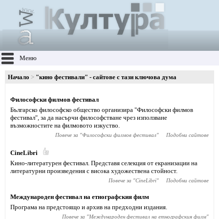
Меню
Начало
"кино фестивали" - сайтове с тази ключова дума
Философски филмов фестивал
Българско философско общество организира "Философски филмов
фестивал", за да насърчи философстване чрез използване
възможностите на филмовото изкуство.
Повече за "
Философски филмов фестивал
"
Подобни сайтове
CineLibri
Кино-литературен фестивал. Представя селекция от екранизации на
литературни произведения с висока художествена стойност.
Повече за "
CineLibri
"
Подобни сайтове
Международен фестивал на етнографския филм
Програма на предстоящо и архив на предходни издания.
Повече за "
Международен фестивал на етнографския филм
"