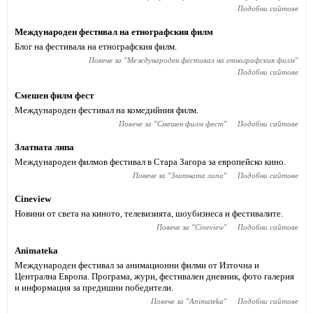
Подобни сайтове
Международен фестивал на етнографския филм
Блог на фестивала на етнографския филм.
Повече за "
Международен фестивал на етнографския филм
"
Подобни сайтове
Смешен филм фест
Международен фестивал на комедийния филм.
Повече за "
Смешен филм фест
"
Подобни сайтове
Златната липа
Международен филмов фестивал в Стара Загора за европейско кино.
Повече за "
Златната липа
"
Подобни сайтове
Cineview
Новини от света на киното, телевизията, шоубизнеса и фестивалите.
Повече за "
Cineview
"
Подобни сайтове
Animateka
Международен фестивал за анимационни филми от Източна и
Централна Европа. Програма, жури, фестивален дневник, фото галерия
и информация за предишни победители.
Повече за "
Animateka
"
Подобни сайтове