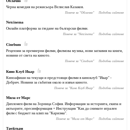
Облачно
Черна комедия на режисьора Велислав Казаков.
Повече за "
Облачно
"
Подобни сайтове
Netcinema
Онлайн платформа за гледане на български филми.
Повече за "
Netcinema
"
Подобни сайтове
Cinebum
Рецензии за премиерни филми, филмова музика, нови заглавия на книги,
новини от света на киното.
Повече за "
Cinebum
"
Подобни сайтове
Кино Клуб Икар
Киноафиши на текущи и предстоящи филми в киноклуб "Икар" -
Добрич. Новини за събития около и извън киното.
Повече за "
Кино Клуб Икар
"
Подобни сайтове
Мила от Марс
Дипломен филм на Зорница София. Информация за историята, екипа и
актьорите, пресинформация + Инструкция "Как да снимате игрален
филм с бюджет на клип на "Каризма".
Повече за "
Мила от Марс
"
Подобни сайтове
Трейлъри