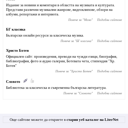
Издание за новини и коментари в областта на музиката и културата.
Представя различни музикални жанрове, видеоклипове, обзори на
албуми, репортажи и интервюта.
Повече за "
Моно
"
Подобни сайтове
БГ класика
Български онлайн ресурси за класическа музика.
Повече за "
БГ класика
"
Подобни сайтове
Христо Ботев
Официален сайт: произведения, преводи на чужди езици, биография,
библиография, фото и аудио галерии, Ботевата чета, стипендия "Хр.
Ботев"
Повече за "
Христо Ботев
"
Подобни сайтове
Словото
Библиотека за класическа и съвременна българска литература.
Повече за "
Словото
"
Подобни сайтове
Още сайтове можете да откриете в
стария уеб каталог на LiterNet