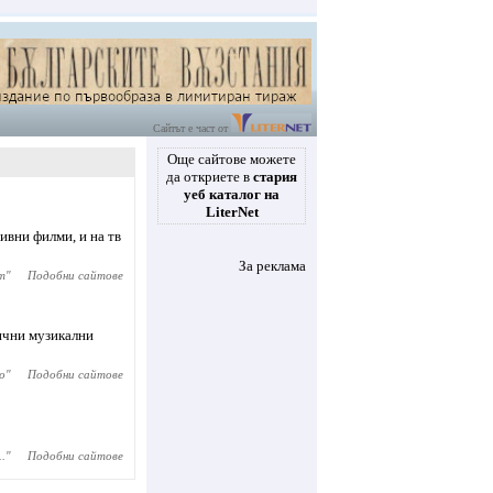
Сайтът е част от
Още сайтове можете
да откриете в
стария
уеб каталог на
LiterNet
ивни филми, и на тв
За реклама
lm
"
Подобни сайтове
лични музикални
о
"
Подобни сайтове
.
"
Подобни сайтове