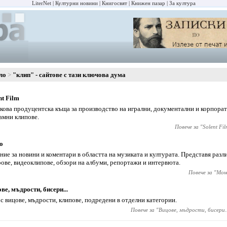
LiterNet
Културни новини
Книгосвят
Книжен пазар
За култура
ло
"клип" - сайтове с тази ключова дума
nt Film
кова продуцентска къща за производство на игрални, документални и корпорат
амни клипове.
Повече за "
Solent Fi
о
ние за новини и коментари в областта на музиката и културата. Представя раз
ове, видеоклипове, обзори на албуми, репортажи и интервюта.
Повече за "
Мон
ве, мъдрости, бисери...
 с вицове, мъдрости, клипове, подредени в отделни категории.
Повече за "
Вицове, мъдрости, бисери..