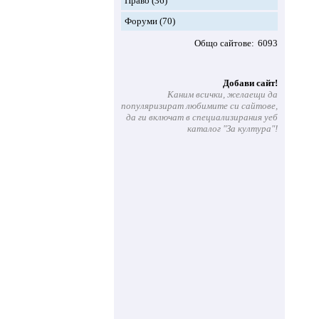
Право
(36)
Форуми
(70)
Общо сайтове
6093
Добави сайт!
Каним всички, желаещи да
популяризират любимите си сайтове,
да ги включат в специализирания уеб
каталог "За култура"!