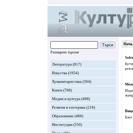
Нача
Търси
Разширено търсене
Sole
Бути
Литература
(917)
рекл
Изкуства
(1954)
Хуманитаристика
(594)
Мон
Книги
(768)
Изда
жанр
Медии и култура
(498)
Религия и езотерика
(218)
Вицо
Образование
(488)
Блог
Институции
(550)