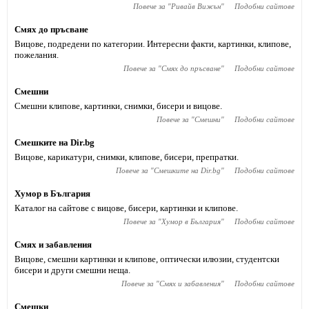
Повече за "
Ривайв Вижън
"
Подобни сайтове
Смях до пръсване
Вицове, подредени по категории. Интересни факти, картинки, клипове,
пожелания.
Повече за "
Смях до пръсване
"
Подобни сайтове
Смешни
Смешни клипове, картинки, снимки, бисери и вицове.
Повече за "
Смешни
"
Подобни сайтове
Смешките на Dir.bg
Вицове, карикатури, снимки, клипове, бисери, препратки.
Повече за "
Смешките на Dir.bg
"
Подобни сайтове
Хумор в България
Каталог на сайтове с вицове, бисери, картинки и клипове.
Повече за "
Хумор в България
"
Подобни сайтове
Смях и забавления
Вицове, смешни картинки и клипове, оптически илюзии, студентски
бисери и други смешни неща.
Повече за "
Смях и забавления
"
Подобни сайтове
Смешки