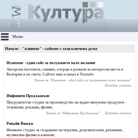
Меню
Начало
"клипове" - сайтове с тази ключова дума
Излитане - един сайт за пътуването като желание
Авторски пътеписи, снимки, очерци и разкази за интересни места в
България и по света. Сайтът има и канал в Youtube.
Повече за "
Излитане - един сайт за пътуването като желание
"
Подобни сайтове
Инфинити Продъкшънс
Продуцентско студио за производство на аудио-визуални продукти -
телевизия, реклама, филми.
Повече за "
Инфинити Продъкшънс
"
Подобни сайтове
Ривайв Вижън
Филмово студио за създаване на игрални, документални, рекламни,
музикални филми и клипове.