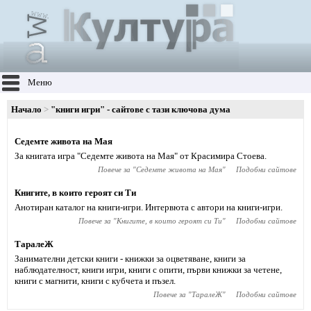
Меню
Начало
"книги игри" - сайтове с тази ключова дума
Седемте живота на Мая
За книгата игра "Седемте живота на Мая" от Красимира Стоева.
Повече за "
Седемте живота на Мая
"
Подобни сайтове
Книгите, в които героят си Ти
Анотиран каталог на книги-игри. Интервюта с автори на книги-игри.
Повече за "
Книгите, в които героят си Ти
"
Подобни сайтове
ТаралеЖ
Занимателни детски книги - книжки за оцветяване, книги за
наблюдателност, книги игри, книги с опити, първи книжки за четене,
книги с магнити, книги с кубчета и пъзел.
Повече за "
ТаралеЖ
"
Подобни сайтове