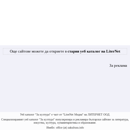
Още сайтове можете да откриете в
стария уеб каталог на LiterNet
За реклама
Уеб каталог "За култура" е част от "LiterNet Медиа" на ЛИТЕРНЕТ ООД.
Специализираният уеб каталог "За култура" популяризира и рекламира български сайтове за литература,
изкуства, култура, хуманитаристика и образование.
Имейл: office (at) zakultura.info