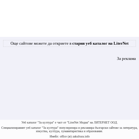
Още сайтове можете да откриете в
стария уеб каталог на LiterNet
За реклама
Уеб каталог "За култура" е част от "LiterNet Медиа" на ЛИТЕРНЕТ ООД.
Специализираният уеб каталог "За култура" популяризира и рекламира български сайтове за литература,
изкуства, култура, хуманитаристика и образование.
Имейл: office (at) zakultura.info