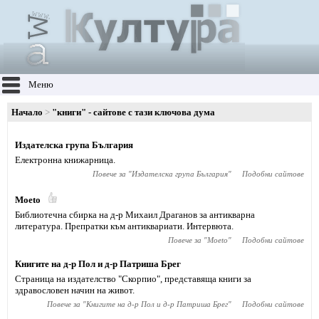
Меню
Начало
"книги" - сайтове с тази ключова дума
Издателска група България
Електронна книжарница.
Повече за "
Издателска група България
"
Подобни сайтове
Moeto
Библиотечна сбирка на д-р Михаил Драганов за антикварна
литература. Препратки към антиквариати. Интервюта.
Повече за "
Moeto
"
Подобни сайтове
Книгите на д-р Пол и д-р Патриша Брег
Страница на издателство "Скорпио", представяща книги за
здравословен начин на живот.
Повече за "
Книгите на д-р Пол и д-р Патриша Брег
"
Подобни сайтове