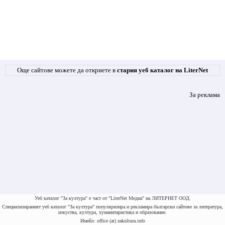
Още сайтове можете да откриете в
стария уеб каталог на LiterNet
За реклама
Уеб каталог "За култура" е част от "LiterNet Медиа" на ЛИТЕРНЕТ ООД.
Специализираният уеб каталог "За култура" популяризира и рекламира български сайтове за литература,
изкуства, култура, хуманитаристика и образование.
Имейл: office (at) zakultura.info