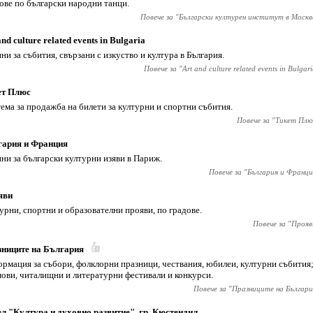
ове по български народни танци.
Повече за "
Български културен институт в Москв
and culture related events in Bulgaria
ни за събития, свързани с изкуство и култура в България.
Повече за "
Art and culture related events in Bulgar
ет Плюс
ема за продажба на билети за културни и спортни събития.
Повече за "
Тикет Плю
гария и Франция
ни за български културни изяви в Париж.
Повече за "
България и Франци
яви
урни, спортни и образователни прояви, по градове.
Повече за "
Прояв
ниците на България
рмация за събори, фолклорни празници, чествания, юбилеи, културни събития;
ови, читалищни и литературни фестивали и конкурси.
Повече за "
Празниците на Българи
л "Култура и духовно развитие", гр. Кюстендил