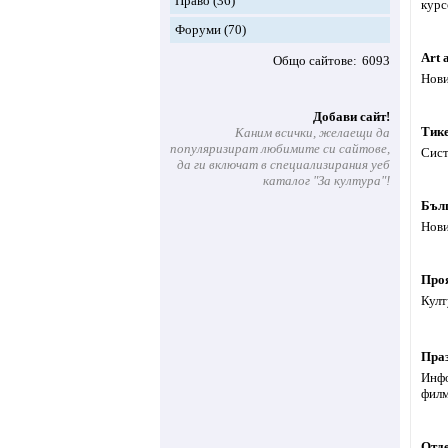
Право
(36)
курс
Форуми
(70)
Art 
Общо сайтове
6093
Нови
Добави сайт!
Тик
Каним всички, желаещи да
популяризират любимите си сайтове,
Сист
да ги включат в специализирания уеб
каталог "За култура"!
Бъл
Нови
Про
Култ
Праз
Инфо
филм
Отде