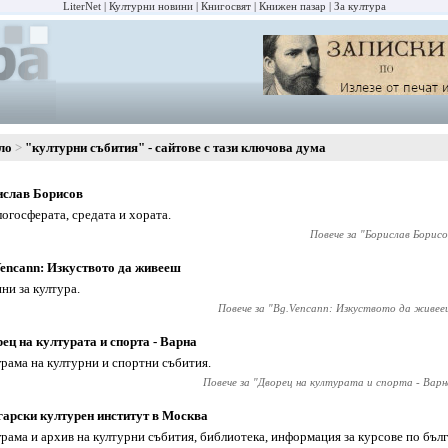
LiterNet
Културни новини
Книгосвят
Книжен пазар
За култура
ло
"културни събития" - сайтове с тази ключова дума
ислав Борисов
логосферата, средата и хората.
Повече за "
Борислав Борисо
encann: Изкуството да живееш
ни за култура.
Повече за "
Bg.Vencann: Изкуството да живее
ец на културата и спорта - Варна
рама на културни и спортни събития.
Повече за "
Дворец на културата и спорта - Варн
арски културен институт в Москва
рама и архив на културни събития, библиотека, информация за курсове по бълг