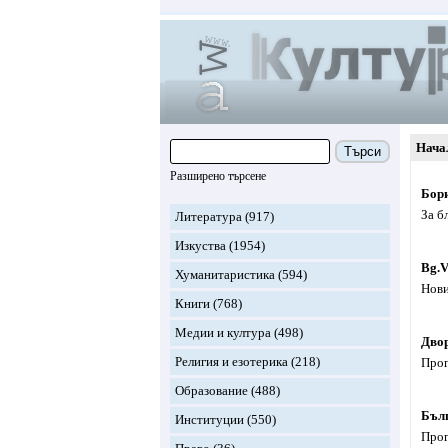
Нача
Търси
Разширено търсене
Бор
За б
Литература
(917)
Изкуства
(1954)
Bg.V
Хуманитаристика
(594)
Нови
Книги
(768)
Медии и култура
(498)
Двор
Религия и езотерика
(218)
Прог
Образование
(488)
Бълг
Институции
(550)
Прог