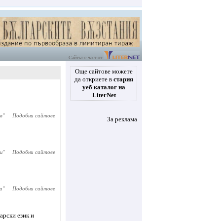
Сайтът е част от
Още сайтове можете
да откриете в
стария
уеб каталог на
LiterNet
в
"
Подобни сайтове
За реклама
ш
"
Подобни сайтове
а
"
Подобни сайтове
арски език и