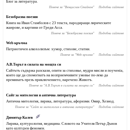
Блог за литература.
Повече за "
Венцислав Стайков
"
Подобни сайтове
Безобразна поезия
Книга на Иван Стамболов с 23 текста, пародиращи лирическите
жанрове, и картини от Греди Асса.
Повече за "
Безобразна поезия
"
Подобни сайтове
Web кръчма
Патриотичен алкохолизъм: хумор, стихове, статии.
Повече за "
Web кръчма
"
Подобни сайтове
А.В.Торът в силата на мощта си
Сайтътъ съдържа разскази, опити за стиховье, мудри мисли и поученiа,
които ще да спомогнатъ на возприемчивите умовье по-леко да
преминатъ презъ приключението, наречено Животъ.
Повече за "
А.В.Торът в силата на мощта си
"
Подобни сайтове
Сайт за митология и антична литература
Антична митология, лирика, литература, афоризми. Омир, Хезиод.
Повече за "
Сайт за митология и антична литература
"
Подобни сайтове
Димитър Калев
Лирика, културология, медицина. Словото на Учителя Петър Дънов
като културен феномен.