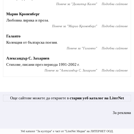
Повече за "
Димитър Калев
"
Подобни сайтове
Марио Кроненберг
Любовна лирика и проэа.
Повече за "
Марио Кроненберг
"
Подобни сайтове
Галанто
Колекция от българска поезия.
Повече за "
Галанто
"
Подобни сайтове
Александър С. Захариев
Стихове, писани през периода 1991-2002 г.
Повече за "
Александър С. Захариев
"
Подобни сайтове
Още сайтове можете да откриете в
стария уеб каталог на LiterNet
За реклама
Уеб каталог "За култура" е част от "LiterNet Медиа" на ЛИТЕРНЕТ ООД.