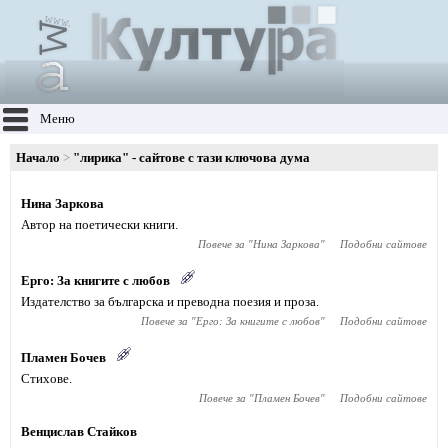
Меню
Начало
"лирика" - сайтове с тази ключова дума
Нина Заркова
Автор на поетически книги.
Повече за "
Нина Заркова
"
Подобни сайтове
Ерго: За книгите с любов
Издателство за българска и преводна поезия и проза.
Повече за "
Ерго: За книгите с любов
"
Подобни сайтове
Пламен Бочев
Стихове.
Повече за "
Пламен Бочев
"
Подобни сайтове
Венцислав Стайков