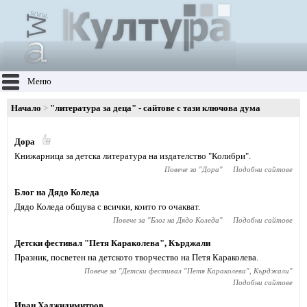
Меню
Начало
"литература за деца" - сайтове с тази ключова дума
Дора
Книжарница за детска литература на издателство "Колибри".
Повече за "
Дора
"
Подобни сайтове
Блог на Дядо Коледа
Дядо Коледа общува с всички, които го очакват.
Повече за "
Блог на Дядо Коледа
"
Подобни сайтове
Детски фестивал "Петя Караколева", Кърджали
Празник, посветен на детското творчество на Петя Караколева.
Повече за "
Детски фестивал "Петя Караколева", Кърджали
"
Подобни сайтове
Иван Хаджидимитров