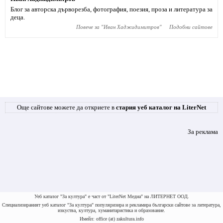
Блог за авторска дърворезба, фотография, поезия, проза и литература за
деца.
Повече за "
Иван Хаджидимитров
"
Подобни сайтове
Още сайтове можете да откриете в
стария уеб каталог на LiterNet
За реклама
Уеб каталог "За култура" е част от "LiterNet Медиа" на ЛИТЕРНЕТ ООД.
Специализираният уеб каталог "За култура" популяризира и рекламира български сайтове за литература,
изкуства, култура, хуманитаристика и образование.
Имейл: office (at) zakultura.info