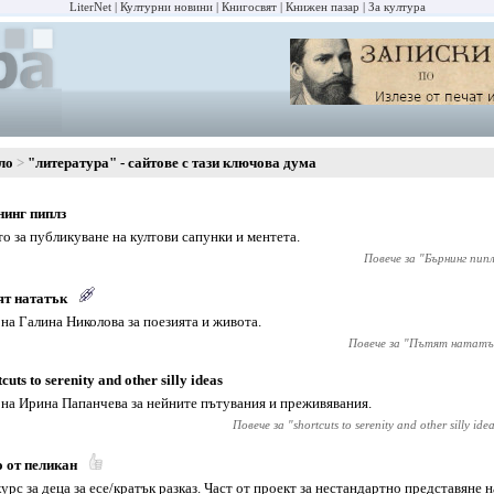
LiterNet
Културни новини
Книгосвят
Книжен пазар
За култура
ло
"литература" - сайтове с тази ключова дума
инг пиплз
о за публикуване на култови сапунки и ментета.
Повече за "
Бърнинг пипл
ят нататък
 на Галина Николова за поезията и живота.
Повече за "
Пътят нататъ
cuts to serenity and other silly ideas
 на Ирина Папанчева за нейните пътувания и преживявания.
Повече за "
shortcuts to serenity and other silly ide
 от пеликан
урс за деца за есе/кратък разказ. Част от проект за нестандартно представяне 