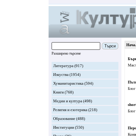
Нача
Търси
Разширено търсене
Бърн
Мяст
Литература
(917)
Изкуства
(1954)
Път
Хуманитаристика
(594)
Блог
Книги
(768)
Медии и култура
(498)
short
Религия и езотерика
(218)
Блог
Образование
(488)
Институции
(550)
Перо
Конк