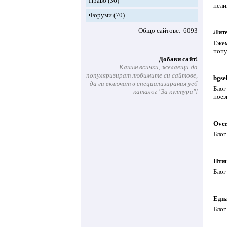
Право
(36)
пели
Форуми
(70)
Общо сайтове
6093
Лите
Ежем
попу
Добави сайт!
Каним всички, желаещи да
популяризират любимите си сайтове,
bgse
да ги включат в специализирания уеб
Блог
каталог "За култура"!
поез
Over
Блог
Птиц
Блог
Една
Блог