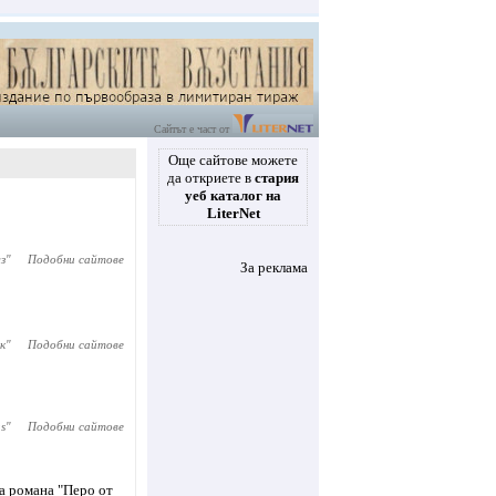
Сайтът е част от
Още сайтове можете
да откриете в
стария
уеб каталог на
LiterNet
з
"
Подобни сайтове
За реклама
к
"
Подобни сайтове
as
"
Подобни сайтове
на романа "Перо от