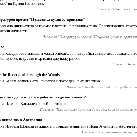
кан" на Ирина Папанчева.
Повече за "
Перо от пелика
ратурен проект "Пощенска кутия за приказки"
есечна инициатива за писане и четене на различна тема. Селектираните тексто
лярни личности.
Повече за "
Литературен проект "Пощенска кутия за приказки
lce
 на Клавдия със снимки и малки описателни историйки за местата и селцата в Бъ
ия, музика, изкуство и красиви джунджурийки.
Повече за "
bgsel
 the River and Through the Woods
 на Васил Велчев-Lazy - писател и преводач на фантастика.
Повече за "
Over the River and Through the Wood
а може да се влюби в риба, но къде ще живеят?
 на Павлина Каналиева с нейни стихове.
Повече за "
Птица може да се влюби в риба, но къде ще живеят
 кивианка в Австралия
 на Изабела Шопова за живота и приключенията й в Нова Зеландия и Австралия
Повече за "
Една кивианка в Австрали