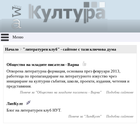
Меню
Начало
"литературен клуб" - сайтове с тази ключова дума
Общество на младите писатели - Варна
Отворена литературна формация, основана през февруари 2013,
работеща по пропагандиране на литературното изкуство чрез
иницииране на културни събития, школи, проекти, издания, четения и
представяния.
Повече за "
Общество на младите писатели - Варна
"
Подобни сайтове
ЛитКулт
Блог на литературен клуб НУТ.
Повече за "
ЛитКулт
"
Подобни сайтове