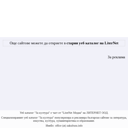
Още сайтове можете да откриете в
стария уеб каталог на LiterNet
За реклама
Уеб каталог "За култура" е част от "LiterNet Медиа" на ЛИТЕРНЕТ ООД.
Специализираният уеб каталог "За култура" популяризира и рекламира български сайтове за литература,
изкуства, култура, хуманитаристика и образование.
Имейл: office (at) zakultura.info