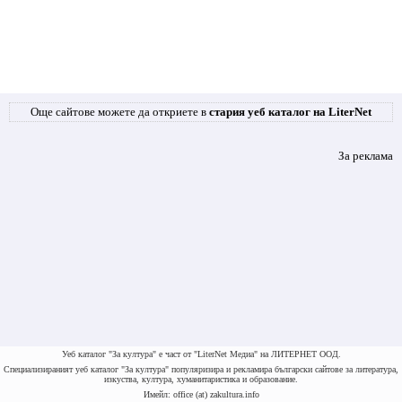
Още сайтове можете да откриете в
стария уеб каталог на LiterNet
За реклама
Уеб каталог "За култура" е част от "LiterNet Медиа" на ЛИТЕРНЕТ ООД.
Специализираният уеб каталог "За култура" популяризира и рекламира български сайтове за литература,
изкуства, култура, хуманитаристика и образование.
Имейл: office (at) zakultura.info