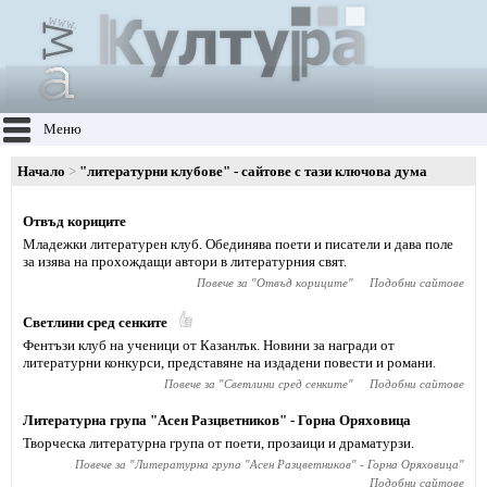
Меню
Начало
"литературни клубове" - сайтове с тази ключова дума
Отвъд кориците
Младежки литературен клуб. Обединява поети и писатели и дава поле
за изява на прохождащи автори в литературния свят.
Повече за "
Отвъд кориците
"
Подобни сайтове
Светлини сред сенките
Фентъзи клуб на ученици от Казанлък. Новини за награди от
литературни конкурси, представяне на издадени повести и романи.
Повече за "
Светлини сред сенките
"
Подобни сайтове
Литературна група "Асен Разцветников" - Горна Оряховица
Творческа литературна група от поети, прозаици и драматурзи.
Повече за "
Литературна група "Асен Разцветников" - Горна Оряховица
"
Подобни сайтове