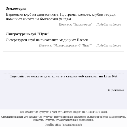
Землемория
Варненски клуб на фантастиката. Програма, членове, клубни творци,
новини от живота на българския фендъм.
Повече за "
Землемория
"
Подобни сайтове
Литературен клуб "Пулс"
Литературен клуб на писателите-медици от Плевен.
Повече за "
Литературен клуб "Пулс"
"
Подобни сайтове
Още сайтове можете да откриете в
стария уеб каталог на LiterNet
За реклама
Уеб каталог "За култура" е част от "LiterNet Медиа" на ЛИТЕРНЕТ ООД.
Специализираният уеб каталог "За култура" популяризира и рекламира български сайтове за литература,
изкуства, култура, хуманитаристика и образование.
Имейл: office (at) zakultura.info