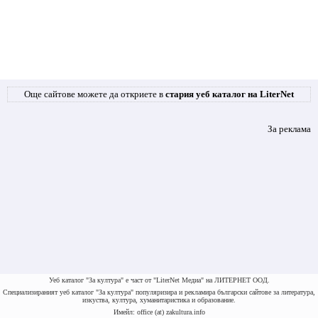
Още сайтове можете да откриете в
стария уеб каталог на LiterNet
За реклама
Уеб каталог "За култура" е част от "LiterNet Медиа" на ЛИТЕРНЕТ ООД.
Специализираният уеб каталог "За култура" популяризира и рекламира български сайтове за литература,
изкуства, култура, хуманитаристика и образование.
Имейл: office (at) zakultura.info