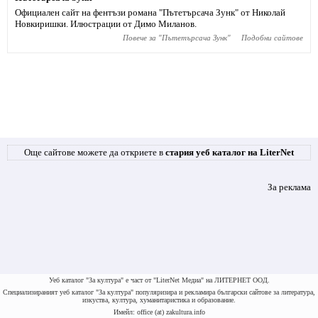
Официален сайт на фентъзи романа "Пътетърсача Зунк" от Николай
Новкиришки. Илюстрации от Димо Миланов.
Повече за "
Пътетърсача Зунк
"
Подобни сайтове
Още сайтове можете да откриете в
стария уеб каталог на LiterNet
За реклама
Уеб каталог "За култура" е част от "LiterNet Медиа" на ЛИТЕРНЕТ ООД.
Специализираният уеб каталог "За култура" популяризира и рекламира български сайтове за литература,
изкуства, култура, хуманитаристика и образование.
Имейл: office (at) zakultura.info