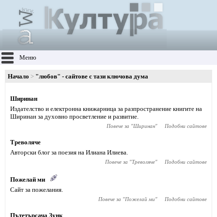
Меню
Начало
"любов" - сайтове с тази ключова дума
Ширинан
Издателство и електронна книжарница за разпространение книгите на
Ширинан за духовно просветление и развитие.
Повече за "
Ширинан
"
Подобни сайтове
Треволяче
Авторски блог за поезия на Илиана Илиева.
Повече за "
Треволяче
"
Подобни сайтове
Пожелай ми
Сайт за пожелания.
Повече за "
Пожелай ми
"
Подобни сайтове
Пътетърсача Зунк