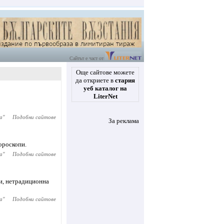
Сайтът е част от
Още сайтове можете
да откриете в
стария
уеб каталог на
LiterNet
а
"
Подобни сайтове
За реклама
хороскопи.
а
"
Подобни сайтове
ки, нетрадиционна
а
"
Подобни сайтове