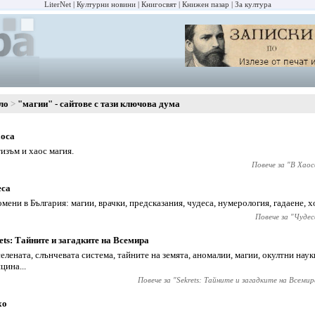
LiterNet
Културни новини
Книгосвят
Книжен пазар
За култура
ло
"магии" - сайтове с тази ключова дума
аоса
изъм и хаос магия.
Повече за "
В Хаос
еса
мени в България: магии, врачки, предсказания, чудеса, нумерология, гадаене, 
Повече за "
Чудес
ets: Тайните и загадките на Всемира
селената, слънчевата система, тайните на земята, аномалии, магии, окултни нау
цина...
Повече за "
Sekrets: Тайните и загадките на Всемир
хо