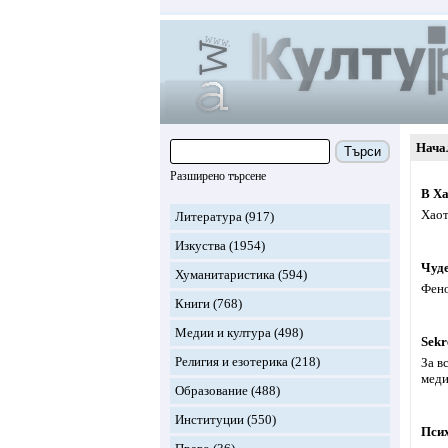
Нача
Търси
Разширено търсене
В Х
Хаот
Литература
(917)
Изкуства
(1954)
Чуд
Хуманитаристика
(594)
Фено
Книги
(768)
Медии и култура
(498)
Sekr
Религия и езотерика
(218)
За в
меди
Образование
(488)
Институции
(550)
Пси