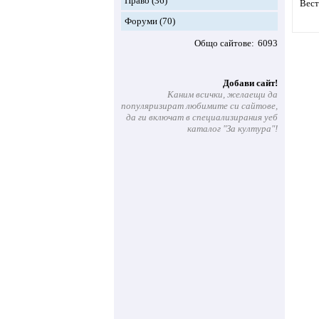
Право
(36)
Вест
Форуми
(70)
Общо сайтове
6093
Добави сайт!
Каним всички, желаещи да
популяризират любимите си сайтове,
да ги включат в специализирания уеб
каталог "За култура"!