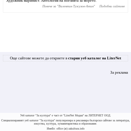
Художник маринист. Антология на поезията за морето.
Повече за "
Валентин Тузсузов-Атин
"
Подобни сайтове
Още сайтове можете да откриете в
стария уеб каталог на LiterNet
За реклама
Уеб каталог "За култура" е част от "LiterNet Медиа" на ЛИТЕРНЕТ ООД.
Специализираният уеб каталог "За култура" популяризира и рекламира български сайтове за литература,
изкуства, култура, хуманитаристика и образование.
Имейл: office (at) zakultura.info