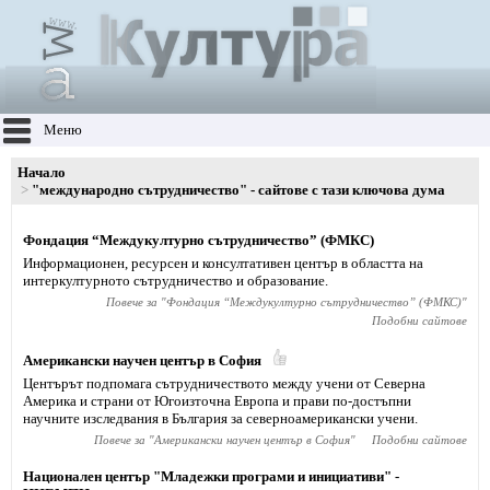
Меню
Начало
"международно сътрудничество" - сайтове с тази ключова дума
Фондация “Междукултурно сътрудничество” (ФМКС)
Информационен, ресурсен и консултативен център в областта на
интеркултурното сътрудничество и образование.
Повече за "
Фондация “Междукултурно сътрудничество” (ФМКС)
"
Подобни сайтове
Американски научен център в София
Центърът подпомага сътрудничеството между учени от Северна
Америка и страни от Югоизточна Европа и прави по-достъпни
научните изследвания в България за северноамерикански учени.
Повече за "
Американски научен център в София
"
Подобни сайтове
Национален център "Младежки програми и инициативи" -