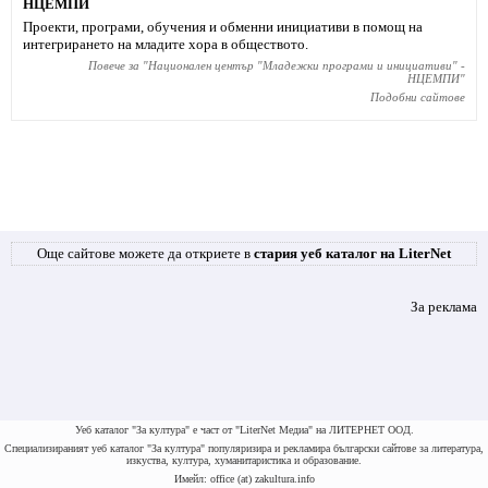
НЦЕМПИ
Проекти, програми, обучения и обменни инициативи в помощ на
интегрирането на младите хора в обществото.
Повече за "
Национален център "Младежки програми и инициативи" -
НЦЕМПИ
"
Подобни сайтове
Още сайтове можете да откриете в
стария уеб каталог на LiterNet
За реклама
Уеб каталог "За култура" е част от "LiterNet Медиа" на ЛИТЕРНЕТ ООД.
Специализираният уеб каталог "За култура" популяризира и рекламира български сайтове за литература,
изкуства, култура, хуманитаристика и образование.
Имейл: office (at) zakultura.info