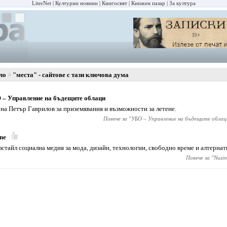
LiterNet
Културни новини
Книгосвят
Книжен пазар
За култура
ло
"места" - сайтове с тази ключова дума
– Управление на бъдещите облаци
 на Петър Гаврилов за приземявания и възможности за летене.
Повече за "
УБО – Управление на бъдещите облац
ne
стайл социална медия за мода, дизайн, технологии, свободно време и алтернат
Повече за "
Nuzin