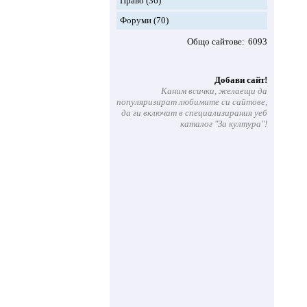
Право
(36)
Форуми
(70)
Общо сайтове
6093
Добави сайт!
Каним всички, желаещи да
популяризират любимите си сайтове,
да ги включат в специализирания уеб
каталог "За култура"!