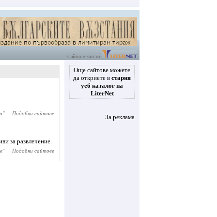
Сайтът е част от
Още сайтове можете
да откриете в
стария
уеб каталог на
LiterNet
и
"
Подобни сайтове
За реклама
иви за развлечение.
e
"
Подобни сайтове