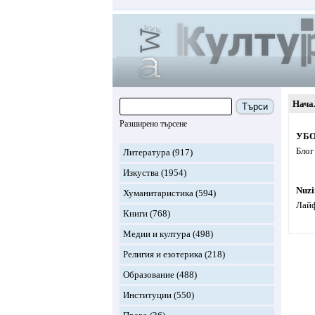
Нача
Търси
Разширено търсене
УБО 
Блог
Литература
(917)
Изкуства
(1954)
Nuzi
Хуманитаристика
(594)
Лайф
Книги
(768)
Медии и култура
(498)
Религия и езотерика
(218)
Образование
(488)
Институции
(550)