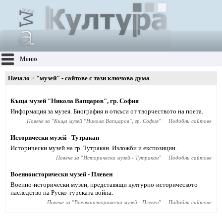
Меню
Начало
"музей" - сайтове с тази ключова дума
Къща музей "Никола Вапцаров", гр. София
Информация за музея. Биография и откъси от творчеството на поета.
Повече за "
Къща музей "Никола Вапцаров", гр. София
"
Подобни сайтове
Исторически музей - Тутракан
Исторически музей на гр. Тутракан. Изложби и експозиции.
Повече за "
Исторически музей - Тутракан
"
Подобни сайтове
Военноисторически музей - Плевен
Военно-исторически музеи, представящи културно-историческото
наследство на Руско-турската война.
Повече за "
Военноисторически музей - Плевен
"
Подобни сайтове