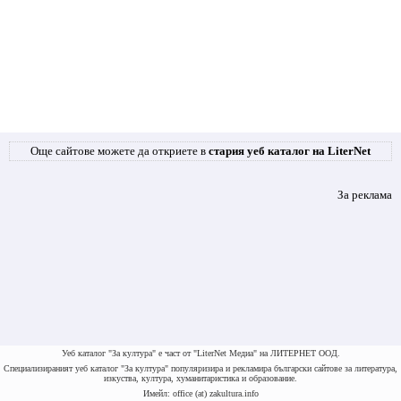
Още сайтове можете да откриете в
стария уеб каталог на LiterNet
За реклама
Уеб каталог "За култура" е част от "LiterNet Медиа" на ЛИТЕРНЕТ ООД.
Специализираният уеб каталог "За култура" популяризира и рекламира български сайтове за литература,
изкуства, култура, хуманитаристика и образование.
Имейл: office (at) zakultura.info