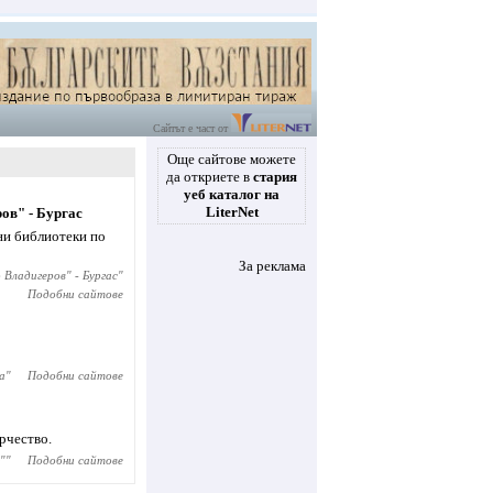
Сайтът е част от
Още сайтове можете
да откриете в
стария
уеб каталог на
LiterNet
ов" - Бургас
ни библиотеки по
За реклама
 Владигеров" - Бургас
"
Подобни сайтове
а
"
Подобни сайтове
орчество.
"
"
Подобни сайтове