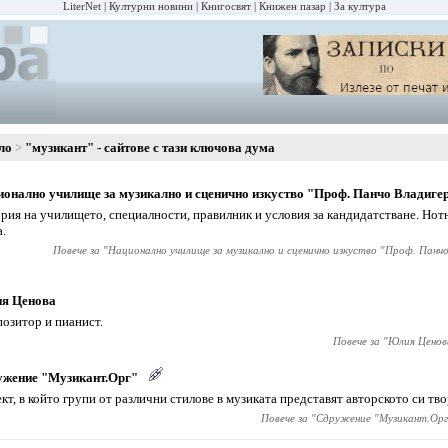
LiterNet
Културни новини
Книгосвят
Книжен пазар
За култура
ло
"музикант" - сайтове с тази ключова дума
онално училище за музикално и сценично изкуство "Проф. Панчо Владигер
рия на училището, специалности, правилник и условия за кандидатстване. Нот
а.
Повече за "
Национално училище за музикално и сценично изкуство "Проф. Панчо
я Ценова
озитор и пианист.
Повече за "
Юлия Ценов
ужение "Музикант.Орг"
кт, в който групи от различни стилове в музиката представят авторското си тв
Повече за "
Сдружение "Музикант.Орг