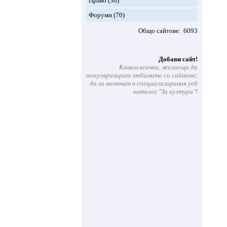
Право
(36)
Форуми
(70)
Общо сайтове
6093
Добави сайт!
Каним всички, желаещи да
популяризират любимите си сайтове,
да ги включат в специализирания уеб
каталог "За култура"!