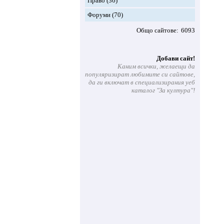
Право
(36)
Форуми
(70)
Общо сайтове
6093
Добави сайт!
Каним всички, желаещи да
популяризират любимите си сайтове,
да ги включат в специализирания уеб
каталог "За култура"!