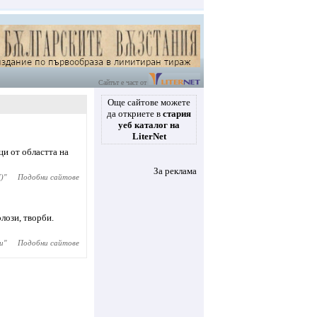
Сайтът е част от
Още сайтове можете
да откриете в
стария
уеб каталог на
LiterNet
ци от областта на
За реклама
)
"
Подобни сайтове
лози, творби.
и
"
Подобни сайтове