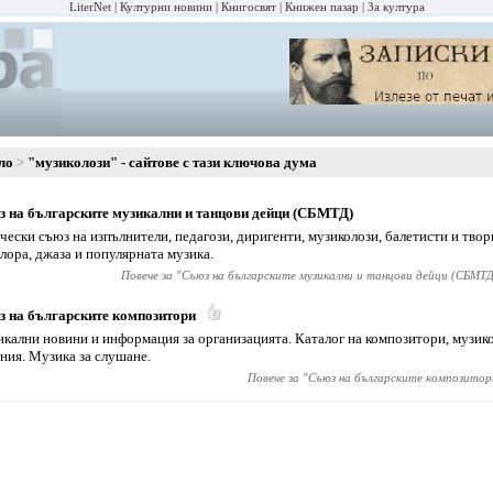
LiterNet
Културни новини
Книгосвят
Книжен пазар
За култура
ло
"музиколози" - сайтове с тази ключова дума
 на българските музикални и танцови дейци (СБМТД)
чески съюз на изпълнители, педагози, диригенти, музиколози, балетисти и твор
лора, джаза и популярната музика.
Повече за "
Съюз на българските музикални и танцови дейци (СБМТД
 на българските композитори
кални новини и информация за организацията. Каталог на композитори, музико
ния. Музика за слушане.
Повече за "
Съюз на българските композитор