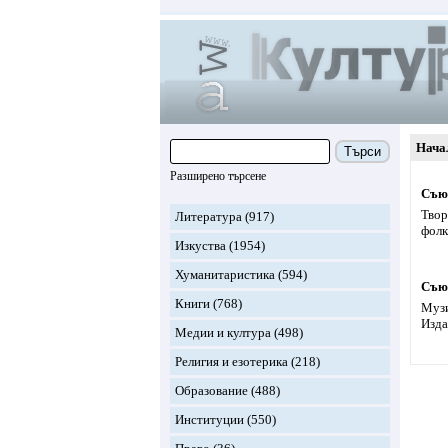
Нача
Търси
Разширено търсене
Съюз
Твор
Литература
(917)
фолк
Изкуства
(1954)
Хуманитаристика
(594)
Съюз
Книги
(768)
Музи
Изда
Медии и култура
(498)
Религия и езотерика
(218)
Образование
(488)
Институции
(550)