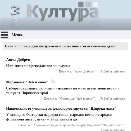
Меню
Начало
"народни инструменти" - сайтове с тази ключова дума
Ангел Добрев
Изпълнител и преподавател по гъдулка.
Повече за "
Ангел Добрев
"
Подобни сайтове
Формация "Леб и вино"
Събира, съхранява, записва и изпълнява на живо автентични песни и
танци от Пиринския край.
Повече за "
Формация "Леб и вино"
"
Подобни сайтове
Националното училище за фолклорни изкуства “Широка лъка”
Училище за български народни танци, народно пеене и народни
фолклорни инструменти - гайда, кавал и др.
Повече за "
Националното училище за фолклорни изкуства “Широка лъка”
"
Подобни сайтове