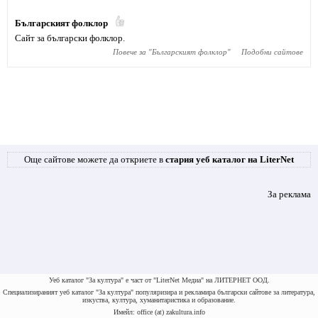
Българският фолклор
Сайт за български фолклор.
Повече за "
Българският фолклор
"
Подобни сайтове
Още сайтове можете да откриете в
стария уеб каталог на LiterNet
За реклама
Уеб каталог "За култура" е част от "LiterNet Медиа" на ЛИТЕРНЕТ ООД.
Специализираният уеб каталог "За култура" популяризира и рекламира български сайтове за литература,
изкуства, култура, хуманитаристика и образование.
Имейл: office (at) zakultura.info