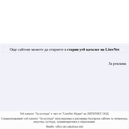
Още сайтове можете да откриете в
стария уеб каталог на LiterNet
За реклама
Уеб каталог "За култура" е част от "LiterNet Медиа" на ЛИТЕРНЕТ ООД.
Специализираният уеб каталог "За култура" популяризира и рекламира български сайтове за литература,
изкуства, култура, хуманитаристика и образование.
Имейл: office (at) zakultura.info