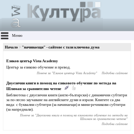
Меню
Начало
"начинаещи" - сайтове с тази ключова дума
Езиков център Vista Academy
Център за езиково обучение и превод.
Повече за "
Езиков център Vista Academy
"
Подобни сайтове
Двуезични книги в помощ на езиковото обучение по метода на
Шлиман за сравнително четене
Библиотека с двуезични книги (англо-български) с динамични субтитри
за по-лесно заучаване на английските думи и изрази. Книгите са два
вида: с буквални субтитри (за начинаещи) и мини-речникови субтитри
(за напреднали).
Повече за "
Двуезични книги в помощ на езиковото обучение по метода на
Шлиман за сравнително четене
"
Подобни сайтове