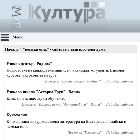
Меню
Начало
"немски език" - сайтове с тази ключова дума
Езиков център "Родина"
Подготовка на кандидат-гимназисти и кандидат-студенти. Езикови
курсове и курсове за матура.
Повече за "
Езиков център "Родина"
"
Подобни сайтове
Езикова школа "Асториа Груп" - Варна
Езикови и компютърни обучения.
Повече за "
Езикова школа "Асториа Груп" - Варна
"
Подобни сайтове
Букохолик
Книжарница за художествена литература на български, английски и
немски език.
Повече за "
Букохолик
"
Подобни сайтове