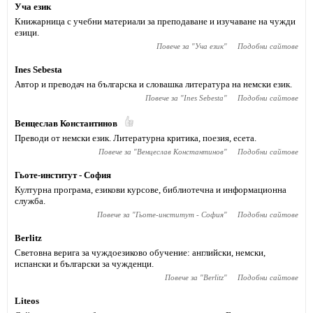
Уча език
Книжарница с учебни материали за преподаване и изучаване на чужди
езици.
Повече за "
Уча език
"
Подобни сайтове
Ines Sebesta
Автор и преводач на българска и словашка литература на немски език.
Повече за "
Ines Sebesta
"
Подобни сайтове
Венцеслав Константинов
Преводи от немски език. Литературна критика, поезия, есета.
Повече за "
Венцеслав Константинов
"
Подобни сайтове
Гьоте-институт - София
Културна програма, езикови курсове, библиотечна и информационна
служба.
Повече за "
Гьоте-институт - София
"
Подобни сайтове
Berlitz
Световна верига за чуждоезиково обучение: английски, немски,
испански и български за чужденци.
Повече за "
Berlitz
"
Подобни сайтове
Liteos