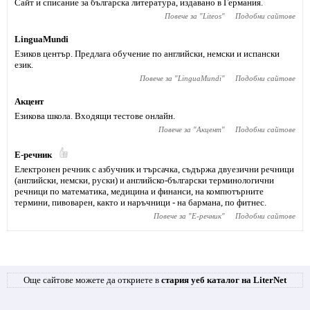
Сайт и списание за българска литература, издавано в Германия.
Повече за "
Liteos
"
Подобни сайтове
LinguaMundi
Езиков център. Предлага обучение по английски, немски и испански
език.
Повече за "
LinguaMundi
"
Подобни сайтове
Акцент
Езикова школа. Входящи тестове онлайн.
Повече за "
Акцент
"
Подобни сайтове
Е-речник
Електронен речник с азбучник и търсачка, съдържа двуезични речници
(английски, немски, руски) и английско-български терминологични
речници по математика, медицина и финанси, на компютърните
термини, пивоварен, както и наръчници - на бармана, по фитнес.
Повече за "
Е-речник
"
Подобни сайтове
Още сайтове можете да откриете в
стария уеб каталог на LiterNet