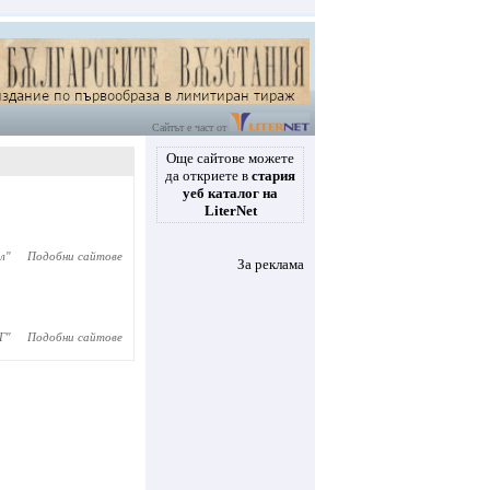
Сайтът е част от
Още сайтове можете
да откриете в
стария
уеб каталог на
LiterNet
л
"
Подобни сайтове
За реклама
Г
"
Подобни сайтове