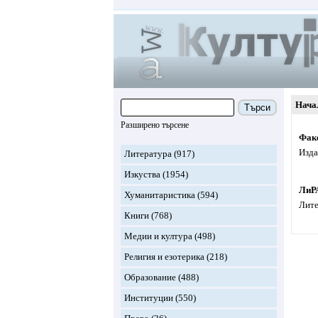
Нача
Търси
Разширено търсене
Фак
Изда
Литература
(917)
Изкуства
(1954)
ЛиР
Хуманитаристика
(594)
Лите
Книги
(768)
Медии и култура
(498)
Религия и езотерика
(218)
Образование
(488)
Институции
(550)