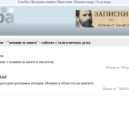
LiterNet
Културни новини
Книгосвят
Книжен пазар
За култура
ло
"новини за книги" - сайтове с тази ключова дума
ел
ние с новини за книги и писатели.
Повече за "
Факе
А.БГ
ратурно-рекламна агенция. Новини в областта на книгите.
Повече за "
ЛиРА.Б