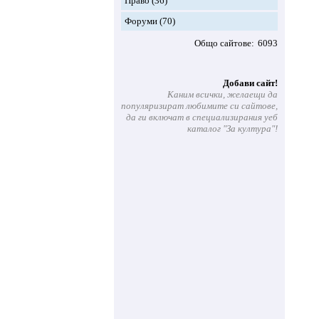
Право
(36)
Форуми
(70)
Общо сайтове
6093
Добави сайт!
Каним всички, желаещи да
популяризират любимите си сайтове,
да ги включат в специализирания уеб
каталог "За култура"!