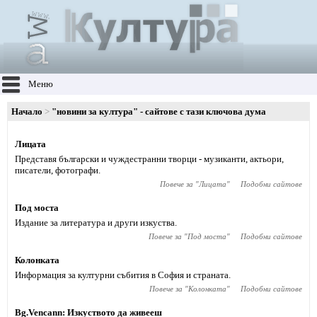
Меню
Начало
"новини за култура" - сайтове с тази ключова дума
Лицата
Представя български и чуждестранни творци - музиканти, актьори,
писатели, фотографи.
Повече за "
Лицата
"
Подобни сайтове
Под моста
Издание за литература и други изкуства.
Повече за "
Под моста
"
Подобни сайтове
Колонката
Информация за културни събития в София и страната.
Повече за "
Колонката
"
Подобни сайтове
Bg.Vencann: Изкуството да живееш