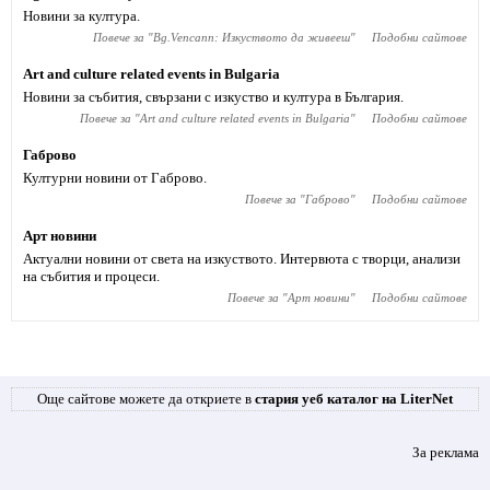
Новини за култура.
Повече за "
Bg.Vencann: Изкуството да живееш
"
Подобни сайтове
Art and culture related events in Bulgaria
Новини за събития, свързани с изкуство и култура в България.
Повече за "
Art and culture related events in Bulgaria
"
Подобни сайтове
Габрово
Културни новини от Габрово.
Повече за "
Габрово
"
Подобни сайтове
Арт новини
Актуални новини от света на изкуството. Интервюта с творци, анализи
на събития и процеси.
Повече за "
Арт новини
"
Подобни сайтове
Още сайтове можете да откриете в
стария уеб каталог на LiterNet
За реклама