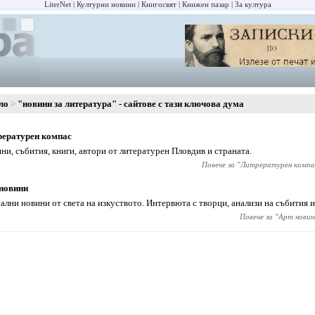
LiterNet
Културни новини
Книгосвят
Книжен пазар
За култура
ло
"новини за литература" - сайтове с тази ключова дума
рературен компас
ни, събития, книги, автори от литературен Пловдив и страната.
Повече за "
Литрературен компа
новини
ални новини от света на изкуството. Интервюта с творци, анализи на събития и
Повече за "
Арт новин