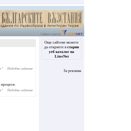
Сайтът е част от
Още сайтове можете
да откриете в
стария
уеб каталог на
LiterNet
с
"
Подобни сайтове
За реклама
 процеси.
и
"
Подобни сайтове