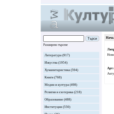
Нача
Търси
Разширено търсене
Лит
Нови
Литература
(917)
Изкуства
(1954)
Арт 
Хуманитаристика
(594)
Акту
Книги
(768)
Медии и култура
(498)
Религия и езотерика
(218)
Образование
(488)
Институции
(550)