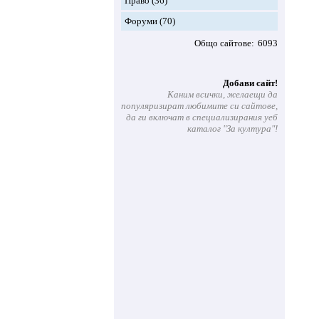
Право
(36)
Форуми
(70)
Общо сайтове
6093
Добави сайт!
Каним всички, желаещи да
популяризират любимите си сайтове,
да ги включат в специализирания уеб
каталог "За култура"!