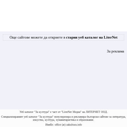
Още сайтове можете да откриете в
стария уеб каталог на LiterNet
За реклама
Уеб каталог "За култура" е част от "LiterNet Медиа" на ЛИТЕРНЕТ ООД.
Специализираният уеб каталог "За култура" популяризира и рекламира български сайтове за литература,
изкуства, култура, хуманитаристика и образование.
Имейл: office (at) zakultura.info