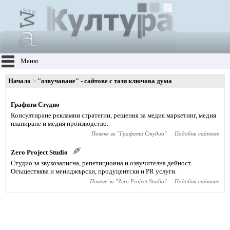
Меню
Начало
"озвучаване" - сайтове с тази ключова дума
Графити Студио
Консултиране рекламни стратегии, решения за медия маркетинг, медия
планиране и медия производство.
Повече за "
Графити Студио
"
Подобни сайтове
Zero Project Studio
Студио за звукозаписна, репетиционна и озвучителна дейност.
Осъществява и мениджърски, продуцентски и PR услуги.
Повече за "
Zero Project Studio
"
Подобни сайтове