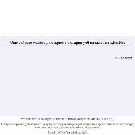
Още сайтове можете да откриете в
стария уеб каталог на LiterNet
За реклама
Уеб каталог "За култура" е част от "LiterNet Медиа" на ЛИТЕРНЕТ ООД.
Специализираният уеб каталог "За култура" популяризира и рекламира български сайтове за литература,
изкуства, култура, хуманитаристика и образование.
Имейл: office (at) zakultura.info