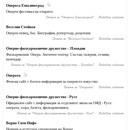
Опероса Евксиноград
Оперен фестивал на открито.
Повече за "
Опероса Евксиноград
"
Подобни сайтове
Веселин Стойков
Оперен певец, бас. Биография, репертоар, рецензии.
Повече за "
Веселин Стойков
"
Подобни сайтове
Оперно-филхармонично дружество – Пловдив
Филхармония. Опера. Античен театър. Състав, галерия, отзиви,
календар.
Повече за "
Оперно-филхармонично дружество – Пловдив
"
Подобни сайтове
Операта
Фенски сайт с богата информация за оперното изкуство.
Повече за "
Операта
"
Подобни сайтове
Оперно-филхармонично дружество - Русе
Официален сайт с информация за отделните звена на ОФД - Русе:
операта, хора, балета, филхармонията.
Повече за "
Оперно-филхармонично дружество - Русе
"
Подобни сайтове
Варна Сити Инфо
Новини и културен справочник на Варна.