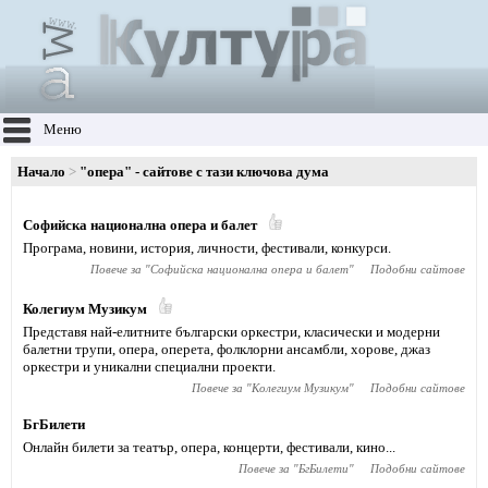
Меню
Начало
"опера" - сайтове с тази ключова дума
Софийска национална опера и балет
Програма, новини, история, личности, фестивали, конкурси.
Повече за "
Софийска национална опера и балет
"
Подобни сайтове
Колегиум Музикум
Представя най-елитните български оркестри, класически и модерни
балетни трупи, опера, оперета, фолклорни ансамбли, хорове, джаз
оркестри и уникални специални проекти.
Повече за "
Колегиум Музикум
"
Подобни сайтове
БгБилети
Онлайн билети за театър, опера, концерти, фестивали, кино...
Повече за "
БгБилети
"
Подобни сайтове