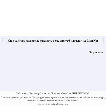
Още сайтове можете да откриете в
стария уеб каталог на LiterNet
За реклама
Уеб каталог "За култура" е част от "LiterNet Медиа" на ЛИТЕРНЕТ ООД.
Специализираният уеб каталог "За култура" популяризира и рекламира български сайтове за литература,
изкуства, култура, хуманитаристика и образование.
Имейл: office (at) zakultura.info