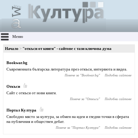
Меню
Начало
"откъси от книги" - сайтове с тази ключова дума
Bookwar.bg
Съвременната българска литература през откъси, интервюта и видеа.
Повече за "
Bookwar.bg
"
Подобни сайтове
Откъси
Сайт с откъси от нови книги.
Повече за "
Откъси
"
Подобни сайтове
Портал Култура
Свободно място за култура, за обмен на идеи и гледни точки в сферата
на публичния и обществен дебат.
Повече за "
Портал Култура
"
Подобни сайтове