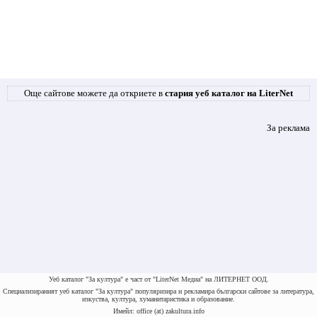
Още сайтове можете да откриете в
стария уеб каталог на LiterNet
За реклама
Уеб каталог "За култура" е част от "LiterNet Медиа" на ЛИТЕРНЕТ ООД.
Специализираният уеб каталог "За култура" популяризира и рекламира български сайтове за литература,
изкуства, култура, хуманитаристика и образование.
Имейл: office (at) zakultura.info