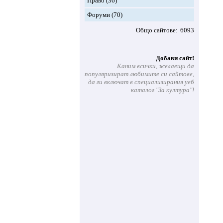
Право
(36)
Форуми
(70)
Общо сайтове
6093
Добави сайт!
Каним всички, желаещи да
популяризират любимите си сайтове,
да ги включат в специализирания уеб
каталог "За култура"!