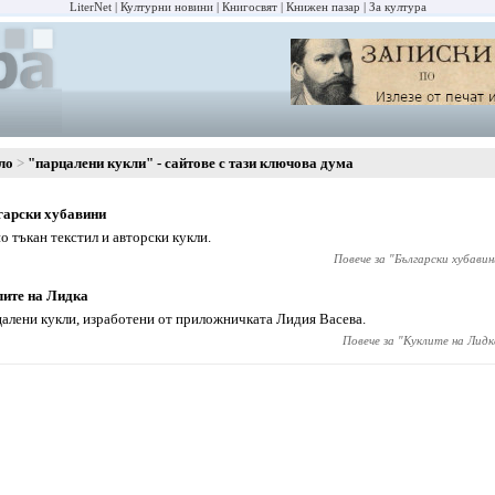
LiterNet
Културни новини
Книгосвят
Книжен пазар
За култура
ло
"парцалени кукли" - сайтове с тази ключова дума
гарски хубавини
о тъкан текстил и авторски кукли.
Повече за "
Български хубавин
ите на Лидка
алени кукли, изработени от приложничката Лидия Васева.
Повече за "
Куклите на Лидк