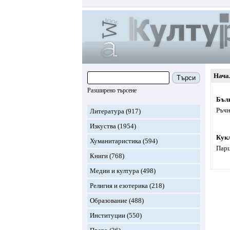
Нача
Търси
Разширено търсене
Бъл
Ръчн
Литература
(917)
Изкуства
(1954)
Кукл
Хуманитаристика
(594)
Парц
Книги
(768)
Медии и култура
(498)
Религия и езотерика
(218)
Образование
(488)
Институции
(550)