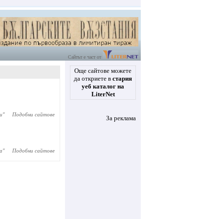
Сайтът е част от
Още сайтове можете
да откриете в
стария
уеб каталог на
LiterNet
и
"
Подобни сайтове
За реклама
а
"
Подобни сайтове