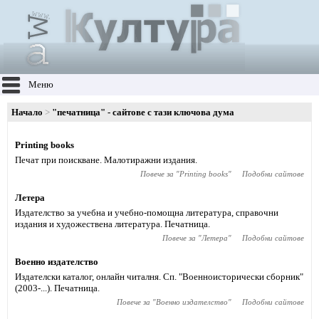
Меню
Начало
"печатница" - сайтове с тази ключова дума
Printing books
Печат при поискване. Малотиражни издания.
Повече за "
Printing books
"
Подобни сайтове
Летера
Издателство за учебна и учебно-помощна литература, справочни
издания и художествена литература. Печатница.
Повече за "
Летера
"
Подобни сайтове
Военно издателство
Издателски каталог, онлайн читалня. Сп. "Военноисторически сборник"
(2003-...). Печатница.
Повече за "
Военно издателство
"
Подобни сайтове