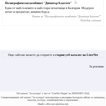
Полиграфически комбинат "Димитър Благоев"
Една от най-големите и най-стари печатници в България. Модерен
печат и предпечат, книжна борса.
Повече за "
Полиграфически комбинат "Димитър Благоев"
"
Подобни сайтове
Още сайтове можете да откриете в
стария уеб каталог на LiterNet
За реклама
Уеб каталог "За култура" е част от "LiterNet Медиа" на ЛИТЕРНЕТ ООД.
Специализираният уеб каталог "За култура" популяризира и рекламира български сайтове за литература,
изкуства, култура, хуманитаристика и образование.
Имейл: office (at) zakultura.info