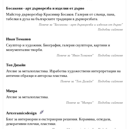
Босакови - арт дърворезба и изделия от дърво
Майстор дървореэбар Красимир Босаков. Галерия от слънца, пана,
табелки в духа на българските традиции в дърворезбата.
Повече за "
Босакови - арт дърворезба и изделия от дърво
"
Подобни сайтове
Иван Томанов
Скулптор и художник. Биография, галерия скулптори, картини и
монументални творби.
Повече за "
Иван Томанов
"
Подобни сайтове
Топ Дизайн
Ателие за металопластика. Изработва художествени интерпретации на
антични образци и авторска пластика.
Повече за "
Топ Дизайн
"
Подобни сайтове
Митра
Ателие за металопластика.
Повече за "
Митра
"
Подобни сайтове
Artceramicsdesign
Блог за интериорни и екстериорни решения. Керамика, огледала,
декоративни плочки, пластики.