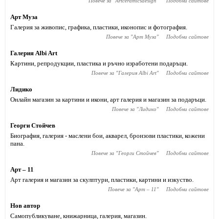
Повече за "
Artceramicsdesign
"
Подобни сайтове
Арт Муза
Галерия за живопис, графика, пластики, иконопис и фотография.
Повече за "
Арт Муза
"
Подобни сайтове
Галерия Albi Art
Картини, репродукции, пластика и ръчно изработени подаръци.
Повече за "
Галерия Albi Art
"
Подобни сайтове
Лидико
Онлайн магазин за картини и икони, арт галерия и магазин за подаръци.
Повече за "
Лидико
"
Подобни сайтове
Георги Стойчев
Биография, галерия - маслени бои, акварел, бронзови пластики, кожени
пана.
Повече за "
Георги Стойчев
"
Подобни сайтове
Арт – 11
Арт галерия и магазин за скулптури, пластики, картини и изкуство.
Повече за "
Арт – 11
"
Подобни сайтове
Нов автор
Самопубликуване, книжарница, галерия, магазин.