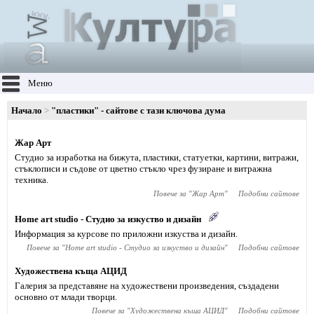
Меню
Начало
"пластики" - сайтове с тази ключова дума
Жар Арт
Студио за изработка на бижута, пластики, статуетки, картини, витражи,
стъклописи и съдове от цветно стъкло чрез фузиране и витражна
техника.
Повече за "
Жар Арт
"
Подобни сайтове
Home art studio - Студио за изкуство и дизайн
Информация за курсове по приложни изкуства и дизайн.
Повече за "
Home art studio - Студио за изкуство и дизайн
"
Подобни сайтове
Художествена къща АЦИД
Галерия за представяне на художествени произведения, създадени
основно от млади творци.
Повече за "
Художествена къща АЦИД
"
Подобни сайтове