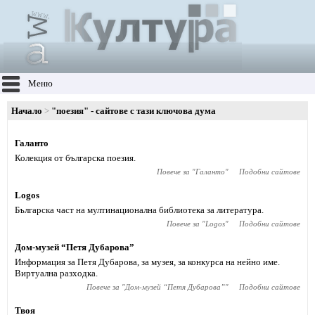
Меню
Начало
"поезия" - сайтове с тази ключова дума
Галанто
Колекция от българска поезия.
Повече за "
Галанто
"
Подобни сайтове
Logos
Българска част на мултинационална библиотека за литература.
Повече за "
Logos
"
Подобни сайтове
Дом-музей “Петя Дубарова”
Информация за Петя Дубарова, за музея, за конкурса на нейно име.
Виртуална разходка.
Повече за "
Дом-музей “Петя Дубарова”
"
Подобни сайтове
Твоя