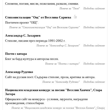
Спомени, поезия, мисли, пожелания, разкази, снимки.
Повече за "
Твоя
"
Подобни сайтове
Стихоинсталация "Ощ" от Веселина Сариева
Поетичен проект "ОЩ".
Повече за "
Стихоинсталация "Ощ" от Веселина Сариева
"
Подобни сайтове
Александър С. Захариев
Стихове, писани през периода 1991-2002 г.
Повече за "
Александър С. Захариев
"
Подобни сайтове
Поети с китара
Блог за бард-култура и авторска песен.
Повече за "
Поети с китара
"
Подобни сайтове
Александр Руденко
Сайт на руския поет. Съдържа стихове, проза, критика за автора.
Повече за "
Александр Руденко
"
Подобни сайтове
Национален младежки конкурс за поезия "Веселин Ханчев", Стара
Загора
Официален сайт на конкурса - условия, лауреати, наградени
произведения, стихосбирки.
Повече за "
Национален младежки конкурс за поезия "Веселин Ханчев", Стара