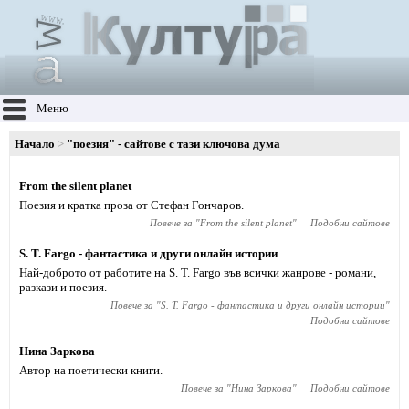
Меню
Начало
"поезия" - сайтове с тази ключова дума
From the silent planet
Поезия и кратка проза от Стефан Гончаров.
Повече за "
From the silent planet
"
Подобни сайтове
S. T. Fargo - фантастика и други онлайн истории
Най-доброто от работите на S. T. Fargo във всички жанрове - романи,
разкази и поезия.
Повече за "
S. T. Fargo - фантастика и други онлайн истории
"
Подобни сайтове
Нина Заркова
Автор на поетически книги.
Повече за "
Нина Заркова
"
Подобни сайтове