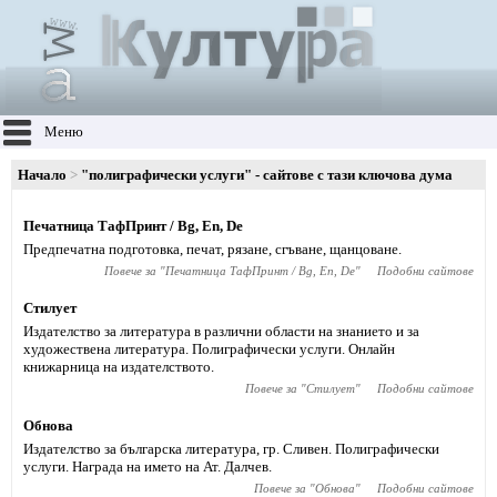
Меню
Начало
"полиграфически услуги" - сайтове с тази ключова дума
Печатница ТафПринт / Bg, En, De
Предпечатна подготовка, печат, рязане, сгъване, щанцоване.
Повече за "
Печатница ТафПринт / Bg, En, De
"
Подобни сайтове
Стилует
Издателство за литература в различни области на знанието и за
художествена литература. Полиграфически услуги. Онлайн
книжарница на издателството.
Повече за "
Стилует
"
Подобни сайтове
Обнова
Издателство за българска литература, гр. Сливен. Полиграфически
услуги. Награда на името на Ат. Далчев.
Повече за "
Обнова
"
Подобни сайтове