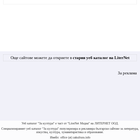
Още сайтове можете да откриете в
стария уеб каталог на LiterNet
За реклама
Уеб каталог "За култура" е част от "LiterNet Медиа" на ЛИТЕРНЕТ ООД.
Специализираният уеб каталог "За култура" популяризира и рекламира български сайтове за литература,
изкуства, култура, хуманитаристика и образование.
Имейл: office (at) zakultura.info