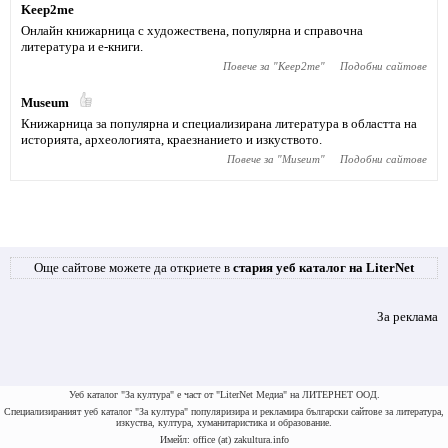
Keep2me
Онлайн книжарница с художествена, популярна и справочна
литература и е-книги.
Повече за "
Keep2me
"
Подобни сайтове
Museum
Книжарница за популярна и специализирана литература в областта на
историята, археологията, краезнанието и изкуството.
Повече за "
Museum
"
Подобни сайтове
Още сайтове можете да откриете в
стария уеб каталог на LiterNet
За реклама
Уеб каталог "За култура" е част от "LiterNet Медиа" на ЛИТЕРНЕТ ООД.
Специализираният уеб каталог "За култура" популяризира и рекламира български сайтове за литература,
изкуства, култура, хуманитаристика и образование.
Имейл: office (at) zakultura.info