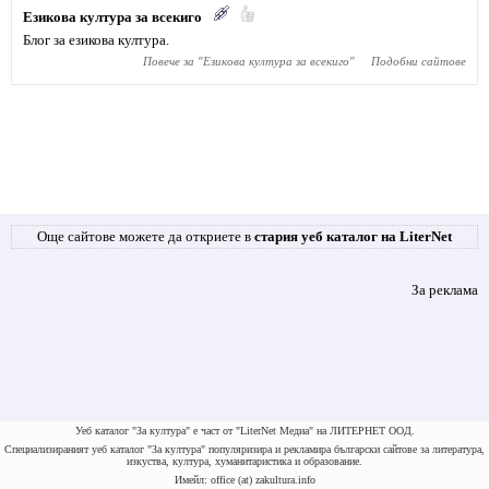
Езикова култура за всекиго
Блог за езикова култура.
Повече за "
Езикова култура за всекиго
"
Подобни сайтове
Още сайтове можете да откриете в
стария уеб каталог на LiterNet
За реклама
Уеб каталог "За култура" е част от "LiterNet Медиа" на ЛИТЕРНЕТ ООД.
Специализираният уеб каталог "За култура" популяризира и рекламира български сайтове за литература,
изкуства, култура, хуманитаристика и образование.
Имейл: office (at) zakultura.info