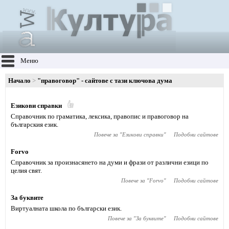
Меню
Начало
"правоговор" - сайтове с тази ключова дума
Езикови справки
Справочник по граматика, лексика, правопис и правоговор на
българския език.
Повече за "
Езикови справки
"
Подобни сайтове
Forvo
Справочник за произнасянето на думи и фрази от различни езици по
целия свят.
Повече за "
Forvo
"
Подобни сайтове
За буквите
Виртуалната школа по български език.
Повече за "
За буквите
"
Подобни сайтове