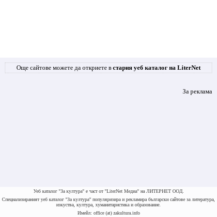
Още сайтове можете да откриете в
стария уеб каталог на LiterNet
За реклама
Уеб каталог "За култура" е част от "LiterNet Медиа" на ЛИТЕРНЕТ ООД.
Специализираният уеб каталог "За култура" популяризира и рекламира български сайтове за литература,
изкуства, култура, хуманитаристика и образование.
Имейл: office (at) zakultura.info