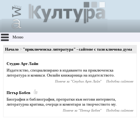
Меню
Начало
"приключенска литература" - сайтове с тази ключова дума
Студио Арт Лайн
Издателство, специализирано в издаването на приключенска
литература и комикси. Онлайн книжарница на издателството.
Повече за "
Студио Арт Лайн
"
Подобни сайтове
Петър Бобев
Биография и библиография, препратки към негови интервюта,
литературна критика, очерци и коментари за творчеството му.
Повече за "
Петър Бобев
"
Подобни сайтове