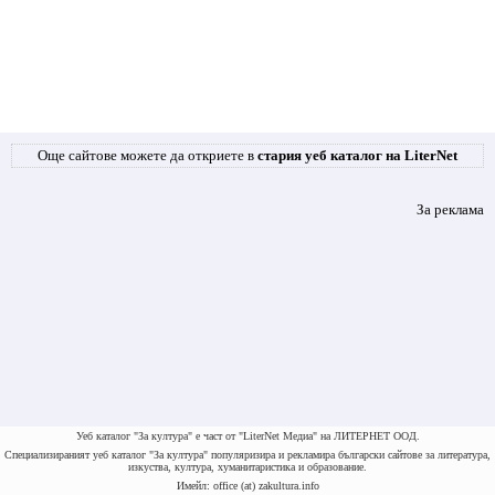
Още сайтове можете да откриете в
стария уеб каталог на LiterNet
За реклама
Уеб каталог "За култура" е част от "LiterNet Медиа" на ЛИТЕРНЕТ ООД.
Специализираният уеб каталог "За култура" популяризира и рекламира български сайтове за литература,
изкуства, култура, хуманитаристика и образование.
Имейл: office (at) zakultura.info