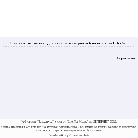
Още сайтове можете да откриете в
стария уеб каталог на LiterNet
За реклама
Уеб каталог "За култура" е част от "LiterNet Медиа" на ЛИТЕРНЕТ ООД.
Специализираният уеб каталог "За култура" популяризира и рекламира български сайтове за литература,
изкуства, култура, хуманитаристика и образование.
Имейл: office (at) zakultura.info