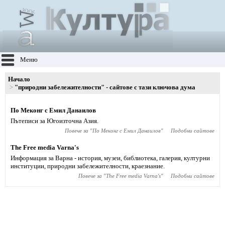
Меню
Начало
"природни забележителности" - сайтове с тази ключова дума
По Меконг с Емил Данаилов
Пътеписи за Югоизточна Азия.
Повече за "
По Меконг с Емил Данаилов
"
Подобни сайтове
The Free media Varna's
Информация за Варна - история, музеи, библиотека, галерия, културни
институции, природни забележителности, краезнание.
Повече за "
The Free media Varna's
"
Подобни сайтове