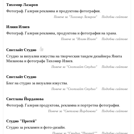
Тихомир Лазаров
Фотограф. Галерия рекламна и продуктова фотография.
Повече за "
Тихомир Лазаров
"
Подобни сайтове
Илиян Илиев
Фотограф. Галерия рекламна, продуктова и фотография на храна.
Повече за "
Илиян Илиев
"
Подобни сайтове
Спотлайт Студио
Студио за визуални изкуства на творческия тандем дизайнера Янита
Миланова и фотографа Тихомир Илиев.
Повече за "
Спотлайт Студио
"
Подобни сайтове
Спотлайт Студио
Блог на студио за визуални изкуства.
Повече за "
Спотлайт Студио
"
Подобни сайтове
Светлана Йорданова
Фотограф. Галерия продуктова, рекламна и портретна фотография.
Повече за "
Светлана Йорданова
"
Подобни сайтове
Студио "Протей"
Студио за рекламен и фото-дизайн.
Повече за "
Студио "Протей"
"
Подобни сайтове