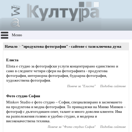
Меню
Начало
"продуктова фотография" - сайтове с тази ключова дума
Елиста
Elista е студио за фотографски услуги концентрирано единствено и
само в следните четири сфери на фотографията - продуктова
фотография, интериорна фотография, будоарна фотография,
художествена фотография.
Повече за "
Елиста
"
Подобни сайтове
Фото студио София
Minkov Studio е фото студио – София, специализирано в заснемането
на продуктова и модна фотография. То принадлежи на Минко Минков –
фотограф с дългогодишен опит, талант и много доволни клиенти. Има
на разположения голямо и удобно студио, и модерна и
висококачествена техника.
Повече за "
Фото студио София
"
Подобни сайтове