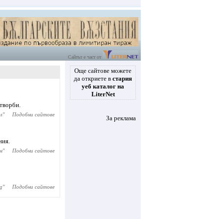
Сайтът е част от
Още сайтове можете
да откриете в
стария
уеб каталог на
LiterNet
творби.
л
"
Подобни сайтове
За реклама
ния.
м
"
Подобни сайтове
g
"
Подобни сайтове