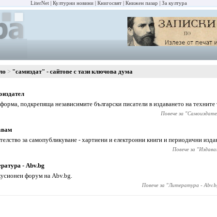
LiterNet
Културни новини
Книгосвят
Книжен пазар
За култура
ло
"самиздат" - сайтове с тази ключова дума
оиздател
форма, подкрепяща независимите български писатели в издаването на техните 
Повече за "
Самоиздате
авам
телство за самопубликуване - хартиени и електронни книги и периодични изда
Повече за "
Издава
ратура - Abv.bg
усионен форум на Abv.bg.
Повече за "
Литература - Abv.b