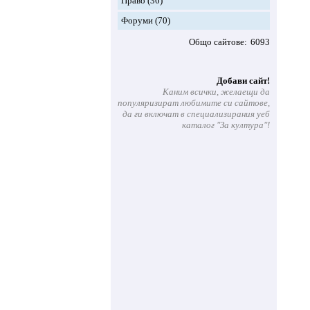
Право
(36)
Форуми
(70)
Общо сайтове
6093
Добави сайт!
Каним всички, желаещи да
популяризират любимите си сайтове,
да ги включат в специализирания уеб
каталог "За култура"!