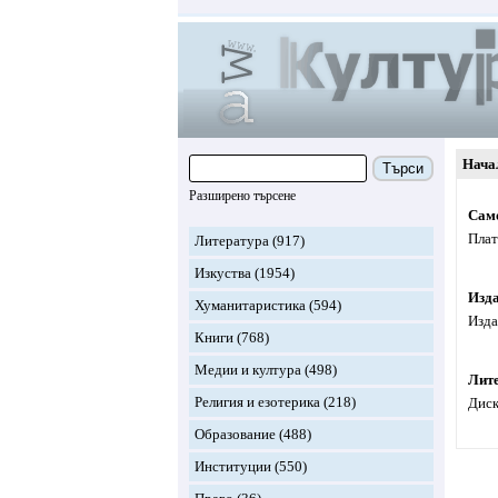
Нача
Търси
Разширено търсене
Сам
Плат
Литература
(917)
Изкуства
(1954)
Изд
Хуманитаристика
(594)
Изда
Книги
(768)
Медии и култура
(498)
Лите
Религия и езотерика
(218)
Диск
Образование
(488)
Институции
(550)