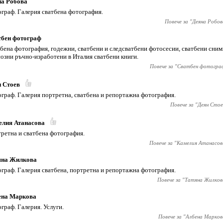
на Робова
граф. Галерия сватбена фотография.
Повече за "
Деяна Робов
тбен фотограф
бена фотография, годежни, сватбени и следсватбени фотосесии, сватбени снимк
озни ръчно-изработени в Италия сватбени книги.
Повече за "
Сватбен фотогра
 Стоев
граф. Галерия портретна, сватбена и репортажна фотография.
Повече за "
Деян Стое
елия Атанасова
ретна и сватбена фотография.
Повече за "
Камелия Атанасов
яна Жилкова
граф. Галерия сватбена, портретна и репортажна фотография.
Повече за "
Татяна Жилков
ена Маркова
граф. Галерия. Услуги.
Повече за "
Албена Марков