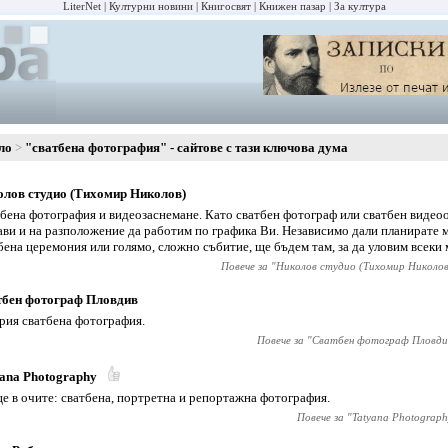
LiterNet
Културни новини
Книгосвят
Книжен пазар
За култура
ло
"сватбена фотография" - сайтове с тази ключова дума
лов студио (Тихомир Николов)
бена фотография и видеозаснемане. Като сватбен фотограф или сватбен видео
ави и на разположение да работим по графика Ви. Независимо дали планирате 
бена церемония или голямо, сложно събитие, ще бъдем там, за да уловим всеки 
Повече за "
Николов студио (Тихомир Николов
тбен фотограф Пловдив
рия сватбена фотография.
Повече за "
Сватбен фотограф Пловди
ana Photography
е в очите: сватбена, портретна и репортажна фотография.
Повече за "
Tatyana Photograph