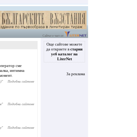
Сайтът е част от
Още сайтове можете
да откриете в
стария
уеб каталог на
LiterNet
оператор сме
малка, интимна
За реклама
момент.
)
"
Подобни сайтове
в
"
Подобни сайтове
y
"
Подобни сайтове