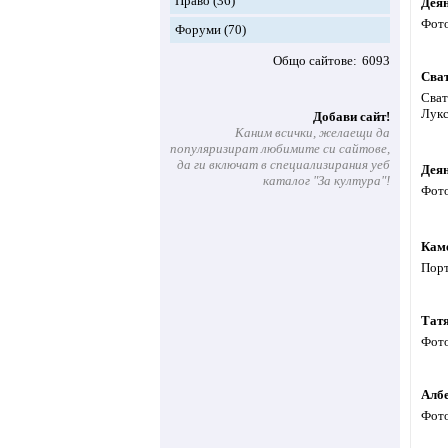
Право
(36)
Дея
Фото
Форуми
(70)
Общо сайтове
6093
Сва
Сват
Лукс
Добави сайт!
Каним всички, желаещи да
популяризират любимите си сайтове,
да ги включат в специализирания уеб
Деян
каталог "За култура"!
Фото
Кам
Порт
Тат
Фото
Алб
Фото