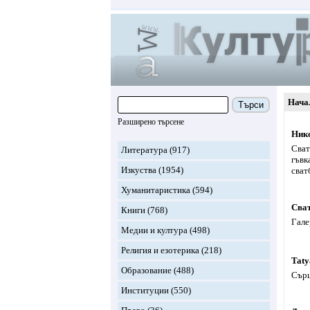
Нача
Търси
Разширено търсене
Нико
Сват
Литература
(917)
гъвк
Изкуства
(1954)
сват
Хуманитаристика
(594)
Сва
Книги
(768)
Гале
Медии и култура
(498)
Религия и езотерика
(218)
Taty
Образование
(488)
Сърц
Институции
(550)